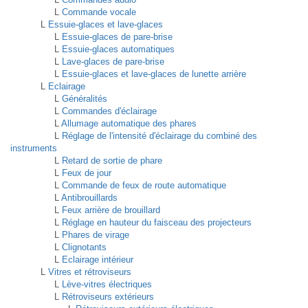
L
Commande vocale
L
Essuie-glaces et lave-glaces
L
Essuie-glaces de pare-brise
L
Essuie-glaces automatiques
L
Lave-glaces de pare-brise
L
Essuie-glaces et lave-glaces de lunette arrière
L
Eclairage
L
Généralités
L
Commandes d'éclairage
L
Allumage automatique des phares
L
Réglage de l'intensité d'éclairage du combiné des
instruments
L
Retard de sortie de phare
L
Feux de jour
L
Commande de feux de route automatique
L
Antibrouillards
L
Feux arrière de brouillard
L
Réglage en hauteur du faisceau des projecteurs
L
Phares de virage
L
Clignotants
L
Eclairage intérieur
L
Vitres et rétroviseurs
L
Lève-vitres électriques
L
Rétroviseurs extérieurs