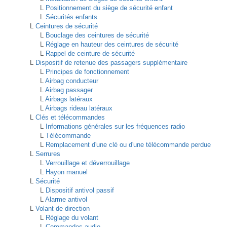
L
Positionnement du siège de sécurité enfant
L
Sécurités enfants
L
Ceintures de sécurité
L
Bouclage des ceintures de sécurité
L
Réglage en hauteur des ceintures de sécurité
L
Rappel de ceinture de sécurité
L
Dispositif de retenue des passagers supplémentaire
L
Principes de fonctionnement
L
Airbag conducteur
L
Airbag passager
L
Airbags latéraux
L
Airbags rideau latéraux
L
Clés et télécommandes
L
Informations générales sur les fréquences radio
L
Télécommande
L
Remplacement d'une clé ou d'une télécommande perdue
L
Serrures
L
Verrouillage et déverrouillage
L
Hayon manuel
L
Sécurité
L
Dispositif antivol passif
L
Alarme antivol
L
Volant de direction
L
Réglage du volant
L
Commandes audio