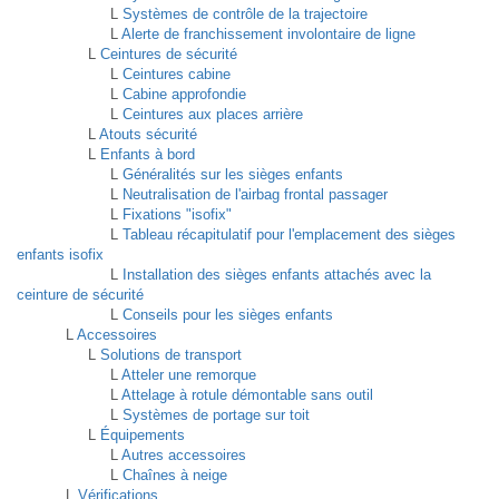
L
Systèmes de contrôle de la trajectoire
L
Alerte de franchissement involontaire de ligne
L
Ceintures de sécurité
L
Ceintures cabine
L
Cabine approfondie
L
Ceintures aux places arrière
L
Atouts sécurité
L
Enfants à bord
L
Généralités sur les sièges enfants
L
Neutralisation de l'airbag frontal passager
L
Fixations "isofix"
L
Tableau récapitulatif pour l'emplacement des sièges
enfants isofix
L
Installation des sièges enfants attachés avec la
ceinture de sécurité
L
Conseils pour les sièges enfants
L
Accessoires
L
Solutions de transport
L
Atteler une remorque
L
Attelage à rotule démontable sans outil
L
Systèmes de portage sur toit
L
Équipements
L
Autres accessoires
L
Chaînes à neige
L
Vérifications