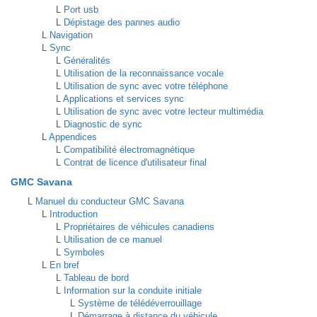
L
Port usb
L
Dépistage des pannes audio
L
Navigation
L
Sync
L
Généralités
L
Utilisation de la reconnaissance vocale
L
Utilisation de sync avec votre téléphone
L
Applications et services sync
L
Utilisation de sync avec votre lecteur multimédia
L
Diagnostic de sync
L
Appendices
L
Compatibilité électromagnétique
L
Contrat de licence d'utilisateur final
GMC Savana
L
Manuel du conducteur GMC Savana
L
Introduction
L
Propriétaires de véhicules canadiens
L
Utilisation de ce manuel
L
Symboles
L
En bref
L
Tableau de bord
L
Information sur la conduite initiale
L
Système de télédéverrouillage
L
Démarrage à distance du véhicule