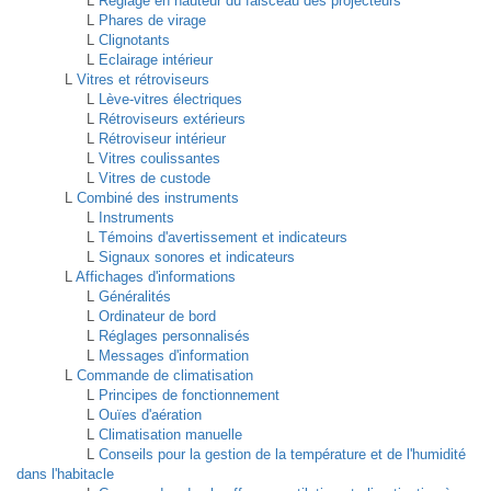
L
Réglage en hauteur du faisceau des projecteurs
L
Phares de virage
L
Clignotants
L
Eclairage intérieur
L
Vitres et rétroviseurs
L
Lève-vitres électriques
L
Rétroviseurs extérieurs
L
Rétroviseur intérieur
L
Vitres coulissantes
L
Vitres de custode
L
Combiné des instruments
L
Instruments
L
Témoins d'avertissement et indicateurs
L
Signaux sonores et indicateurs
L
Affichages d'informations
L
Généralités
L
Ordinateur de bord
L
Réglages personnalisés
L
Messages d'information
L
Commande de climatisation
L
Principes de fonctionnement
L
Ouïes d'aération
L
Climatisation manuelle
L
Conseils pour la gestion de la température et de l'humidité
dans l'habitacle