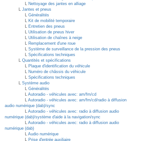
L
Nettoyage des jantes en alliage
L
Jantes et pneus
L
Généralités
L
Kit de mobilité temporaire
L
Entretien des pneus
L
Utilisation de pneus hiver
L
Utilisation de chaînes à neige
L
Remplacement d'une roue
L
Système de surveillance de la pression des pneus
L
Spécifications techniques
L
Quantités et spécifications
L
Plaque d'identification du véhicule
L
Numéro de châssis du véhicule
L
Spécifications techniques
L
Système audio
L
Généralités
L
Autoradio - véhicules avec: am/fm/cd
L
Autoradio - véhicules avec: am/fm/cd/radio à diffusion
audio numérique (dab)/sync
L
Autoradio - véhicules avec: radio à diffusion audio
numérique (dab)/système d'aide à la navigation/sync
L
Autoradio - véhicules avec: radio à diffusion audio
numérique (dab)
L
Audio numérique
L
Prise d'entrée auxiliaire