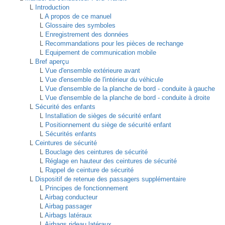
L
Introduction
L
A propos de ce manuel
L
Glossaire des symboles
L
Enregistrement des données
L
Recommandations pour les pièces de rechange
L
Equipement de communication mobile
L
Bref aperçu
L
Vue d'ensemble extérieure avant
L
Vue d'ensemble de l'intérieur du véhicule
L
Vue d'ensemble de la planche de bord - conduite à gauche
L
Vue d'ensemble de la planche de bord - conduite à droite
L
Sécurité des enfants
L
Installation de sièges de sécurité enfant
L
Positionnement du siège de sécurité enfant
L
Sécurités enfants
L
Ceintures de sécurité
L
Bouclage des ceintures de sécurité
L
Réglage en hauteur des ceintures de sécurité
L
Rappel de ceinture de sécurité
L
Dispositif de retenue des passagers supplémentaire
L
Principes de fonctionnement
L
Airbag conducteur
L
Airbag passager
L
Airbags latéraux
L
Airbags rideau latéraux