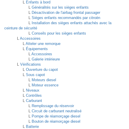
L
Enfants à bord
L
Généralités sur les sièges enfants
L
Désactivation de l'airbag frontal passager
L
Sièges enfants recommandés par citroën
L
Installation des sièges enfants attachés avec la
ceinture de sécurité
L
Conseils pour les sièges enfants
L
Accessoires
L
Atteler une remorque
L
Équipements
L
Accessoires
L
Galerie intérieure
L
Vérifications
L
Ouverture du capot
L
Sous capot
L
Moteurs diesel
L
Moteur essence
L
Niveaux
L
Contrôles
L
Carburant
L
Remplissage du réservoir
L
Circuit de carburant neutralisé
L
Pompe de réamorçage diesel
L
Bouton de réamorçage diesel
L
Batterie