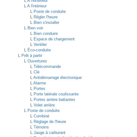
L
A l'extérieur
L
A l'intérieur
L
Poste de conduite
L
Régler l'heure
L
Bien s'installer
L
Bien voir
L
Bien conduire
L
Espace de chargement
L
Ventiler
L
Éco-conduite
L
Prêt à partir
L
Ouvertures
L
Télécommande
L
Clé
L
Antidémarrage électronique
L
Alarme
L
Portes
L
Porte latérale coulissante
L
Portes arrière battantes
L
Volet arrière
L
Poste de conduite
L
Combiné
L
Réglage de l'heure
L
Témoins
L
Jauge à carburant