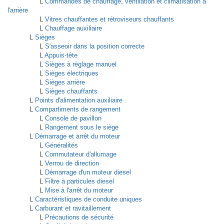
L
Commandes de chauffage, ventilation et climatisation à
l'arrière
L
Vitres chauffantes et rétroviseurs chauffants
L
Chauffage auxiliaire
L
Sièges
L
S'asseoir dans la position correcte
L
Appuis-tête
L
Sièges à réglage manuel
L
Sièges électriques
L
Sièges arrière
L
Sièges chauffants
L
Points d'alimentation auxiliaire
L
Compartiments de rangement
L
Console de pavillon
L
Rangement sous le siège
L
Démarrage et arrêt du moteur
L
Généralités
L
Commutateur d'allumage
L
Verrou de direction
L
Démarrage d'un moteur diesel
L
Filtre à particules diesel
L
Mise à l'arrêt du moteur
L
Caractéristiques de conduite uniques
L
Carburant et ravitaillement
L
Précautions de sécurité