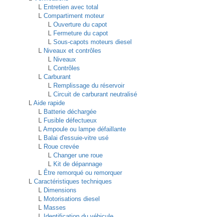
L
Entretien avec total
L
Compartiment moteur
L
Ouverture du capot
L
Fermeture du capot
L
Sous-capots moteurs diesel
L
Niveaux et contrôles
L
Niveaux
L
Contrôles
L
Carburant
L
Remplissage du réservoir
L
Circuit de carburant neutralisé
L
Aide rapide
L
Batterie déchargée
L
Fusible défectueux
L
Ampoule ou lampe défaillante
L
Balai d'essuie-vitre usé
L
Roue crevée
L
Changer une roue
L
Kit de dépannage
L
Être remorqué ou remorquer
L
Caractéristiques techniques
L
Dimensions
L
Motorisations diesel
L
Masses
L
Identification du véhicule