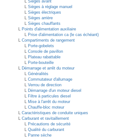
L
Sièges avant
L
Sièges à réglage manuel
L
Sièges électriques
L
Sièges arrière
L
Sièges chauffants
L
Points d'alimentation auxiliaire
L
Prise d'alimentation ca (le cas échéant)
L
Compartiments de rangement
L
Porte-gobelets
L
Console de pavillon
L
Plateau rabattable
L
Porte-bouteille
L
Démarrage et arrêt du moteur
L
Généralités
L
Commutateur d'allumage
L
Verrou de direction
L
Démarrage d'un moteur diesel
L
Filtre à particules diesel
L
Mise à l'arrêt du moteur
L
Chauffe-bloc moteur
L
Caractéristiques de conduite uniques
L
Carburant et ravitaillement
L
Précautions de sécurité
L
Qualité du carburant
L
Panne sèche