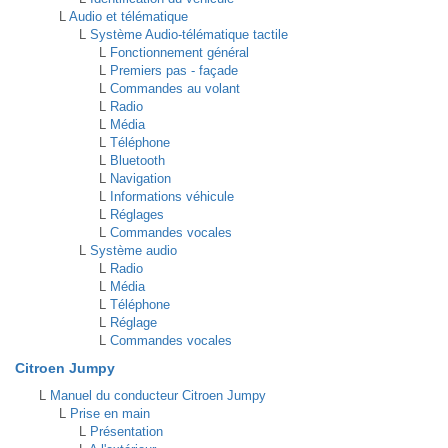
L
Audio et télématique
L
Système Audio-télématique tactile
L
Fonctionnement général
L
Premiers pas - façade
L
Commandes au volant
L
Radio
L
Média
L
Téléphone
L
Bluetooth
L
Navigation
L
Informations véhicule
L
Réglages
L
Commandes vocales
L
Système audio
L
Radio
L
Média
L
Téléphone
L
Réglage
L
Commandes vocales
Citroen Jumpy
L
Manuel du conducteur Citroen Jumpy
L
Prise en main
L
Présentation