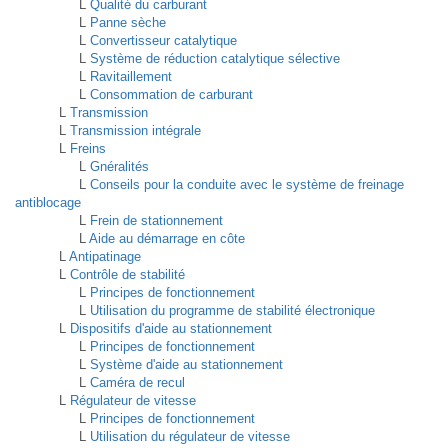
L
Qualité du carburant
L
Panne sèche
L
Convertisseur catalytique
L
Système de réduction catalytique sélective
L
Ravitaillement
L
Consommation de carburant
L
Transmission
L
Transmission intégrale
L
Freins
L
Gnéralités
L
Conseils pour la conduite avec le système de freinage
antiblocage
L
Frein de stationnement
L
Aide au démarrage en côte
L
Antipatinage
L
Contrôle de stabilité
L
Principes de fonctionnement
L
Utilisation du programme de stabilité électronique
L
Dispositifs d'aide au stationnement
L
Principes de fonctionnement
L
Système d'aide au stationnement
L
Caméra de recul
L
Régulateur de vitesse
L
Principes de fonctionnement
L
Utilisation du régulateur de vitesse