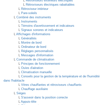
L
Rétroviseurs extérieurs électriques
L
Rétroviseurs électriques rabattables
L
Rétroviseur intérieur
L
Pare-soleils
L
Combiné des instruments
L
Instruments
L
Témoins d'avertissement et indicateurs
L
Signaux sonores et indicateurs
L
Affichages d'informations
L
Généralités
L
Montre de bord
L
Ordinateur de bord
L
Réglages personnalisés
L
Messages d'information
L
Commande de climatisation
L
Principes de fonctionnement
L
Ouïes d'aération
L
Climatisation manuelle
L
Conseils pour la gestion de la température et de l'humidité
dans l'habitacle
L
Vitres chauffantes et rétroviseurs chauffants
L
Chauffage auxiliaire
L
Sièges
L
S'asseoir dans la position correcte
L
Appuis-tête