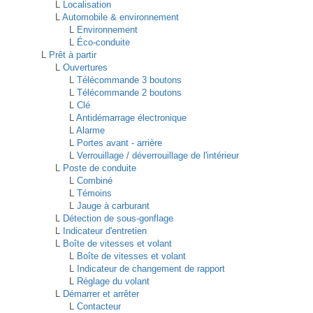
L
Localisation
L
Automobile & environnement
L
Environnement
L
Éco-conduite
L
Prêt à partir
L
Ouvertures
L
Télécommande 3 boutons
L
Télécommande 2 boutons
L
Clé
L
Antidémarrage électronique
L
Alarme
L
Portes avant - arrière
L
Verrouillage / déverrouillage de l'intérieur
L
Poste de conduite
L
Combiné
L
Témoins
L
Jauge à carburant
L
Détection de sous-gonflage
L
Indicateur d'entretien
L
Boîte de vitesses et volant
L
Boîte de vitesses et volant
L
Indicateur de changement de rapport
L
Réglage du volant
L
Démarrer et arrêter
L
Contacteur