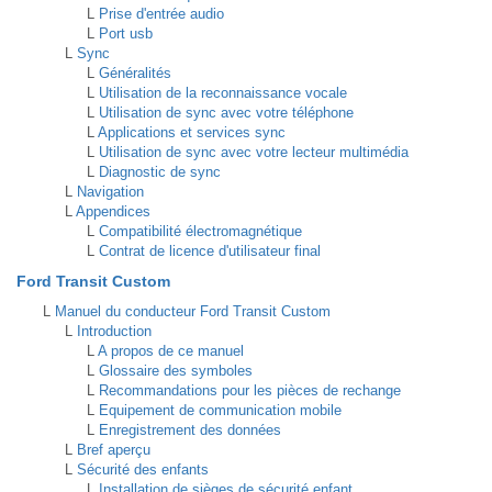
L
Prise d'entrée audio
L
Port usb
L
Sync
L
Généralités
L
Utilisation de la reconnaissance vocale
L
Utilisation de sync avec votre téléphone
L
Applications et services sync
L
Utilisation de sync avec votre lecteur multimédia
L
Diagnostic de sync
L
Navigation
L
Appendices
L
Compatibilité électromagnétique
L
Contrat de licence d'utilisateur final
Ford Transit Custom
L
Manuel du conducteur Ford Transit Custom
L
Introduction
L
A propos de ce manuel
L
Glossaire des symboles
L
Recommandations pour les pièces de rechange
L
Equipement de communication mobile
L
Enregistrement des données
L
Bref aperçu
L
Sécurité des enfants
L
Installation de sièges de sécurité enfant