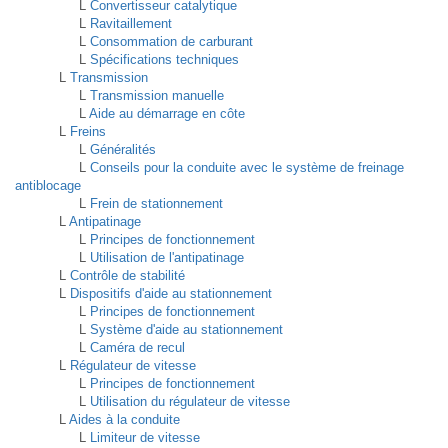
L
Convertisseur catalytique
L
Ravitaillement
L
Consommation de carburant
L
Spécifications techniques
L
Transmission
L
Transmission manuelle
L
Aide au démarrage en côte
L
Freins
L
Généralités
L
Conseils pour la conduite avec le système de freinage
antiblocage
L
Frein de stationnement
L
Antipatinage
L
Principes de fonctionnement
L
Utilisation de l'antipatinage
L
Contrôle de stabilité
L
Dispositifs d'aide au stationnement
L
Principes de fonctionnement
L
Système d'aide au stationnement
L
Caméra de recul
L
Régulateur de vitesse
L
Principes de fonctionnement
L
Utilisation du régulateur de vitesse
L
Aides à la conduite
L
Limiteur de vitesse