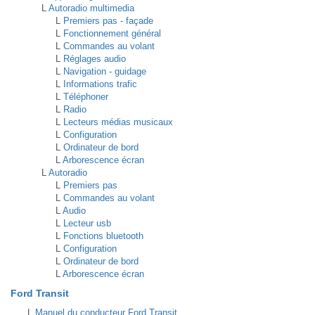
L
Autoradio multimedia
L
Premiers pas - façade
L
Fonctionnement général
L
Commandes au volant
L
Réglages audio
L
Navigation - guidage
L
Informations trafic
L
Téléphoner
L
Radio
L
Lecteurs médias musicaux
L
Configuration
L
Ordinateur de bord
L
Arborescence écran
L
Autoradio
L
Premiers pas
L
Commandes au volant
L
Audio
L
Lecteur usb
L
Fonctions bluetooth
L
Configuration
L
Ordinateur de bord
L
Arborescence écran
Ford Transit
L
Manuel du conducteur Ford Transit