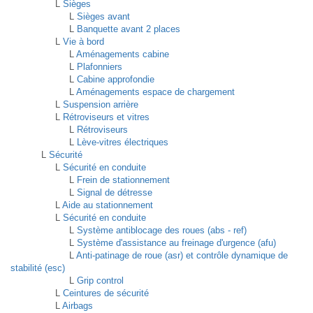
L
Sièges
L
Sièges avant
L
Banquette avant 2 places
L
Vie à bord
L
Aménagements cabine
L
Plafonniers
L
Cabine approfondie
L
Aménagements espace de chargement
L
Suspension arrière
L
Rétroviseurs et vitres
L
Rétroviseurs
L
Lève-vitres électriques
L
Sécurité
L
Sécurité en conduite
L
Frein de stationnement
L
Signal de détresse
L
Aide au stationnement
L
Sécurité en conduite
L
Système antiblocage des roues (abs - ref)
L
Système d'assistance au freinage d'urgence (afu)
L
Anti-patinage de roue (asr) et contrôle dynamique de
stabilité (esc)
L
Grip control
L
Ceintures de sécurité
L
Airbags