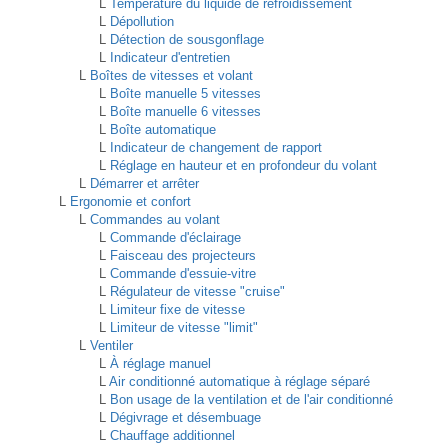
L
Température du liquide de refroidissement
L
Dépollution
L
Détection de sousgonflage
L
Indicateur d'entretien
L
Boîtes de vitesses et volant
L
Boîte manuelle 5 vitesses
L
Boîte manuelle 6 vitesses
L
Boîte automatique
L
Indicateur de changement de rapport
L
Réglage en hauteur et en profondeur du volant
L
Démarrer et arrêter
L
Ergonomie et confort
L
Commandes au volant
L
Commande d'éclairage
L
Faisceau des projecteurs
L
Commande d'essuie-vitre
L
Régulateur de vitesse "cruise"
L
Limiteur fixe de vitesse
L
Limiteur de vitesse "limit"
L
Ventiler
L
À réglage manuel
L
Air conditionné automatique à réglage séparé
L
Bon usage de la ventilation et de l'air conditionné
L
Dégivrage et désembuage
L
Chauffage additionnel