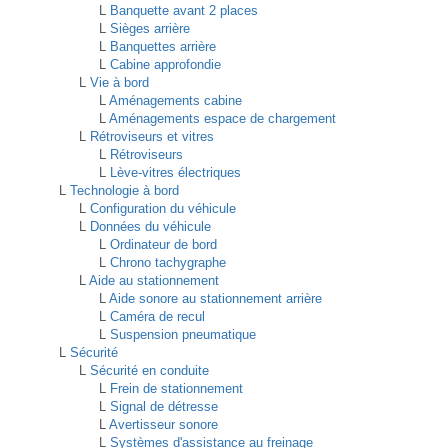
L
Banquette avant 2 places
L
Sièges arrière
L
Banquettes arrière
L
Cabine approfondie
L
Vie à bord
L
Aménagements cabine
L
Aménagements espace de chargement
L
Rétroviseurs et vitres
L
Rétroviseurs
L
Lève-vitres électriques
L
Technologie à bord
L
Configuration du véhicule
L
Données du véhicule
L
Ordinateur de bord
L
Chrono tachygraphe
L
Aide au stationnement
L
Aide sonore au stationnement arrière
L
Caméra de recul
L
Suspension pneumatique
L
Sécurité
L
Sécurité en conduite
L
Frein de stationnement
L
Signal de détresse
L
Avertisseur sonore
L
Systèmes d'assistance au freinage