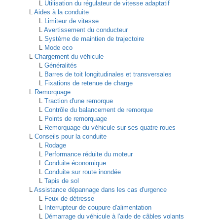
L
Utilisation du régulateur de vitesse adaptatif
L
Aides à la conduite
L
Limiteur de vitesse
L
Avertissement du conducteur
L
Système de maintien de trajectoire
L
Mode eco
L
Chargement du véhicule
L
Généralités
L
Barres de toit longitudinales et transversales
L
Fixations de retenue de charge
L
Remorquage
L
Traction d'une remorque
L
Contrôle du balancement de remorque
L
Points de remorquage
L
Remorquage du véhicule sur ses quatre roues
L
Conseils pour la conduite
L
Rodage
L
Performance réduite du moteur
L
Conduite économique
L
Conduite sur route inondée
L
Tapis de sol
L
Assistance dépannage dans les cas d'urgence
L
Feux de détresse
L
Interrupteur de coupure d'alimentation
L
Démarrage du véhicule à l'aide de câbles volants