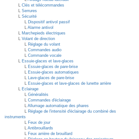
L
Clés et télécommandes
L
Serrures
L
Sécurité
L
Dispositif antivol passif
L
Alarme antivol
L
Marchepieds électriques
L
Volant de direction
L
Réglage du volant
L
Commandes audio
L
Commande vocale
L
Essuie-glaces et lave-glaces
L
Essuie-glaces de pare-brise
L
Essuie-glaces automatiques
L
Lave-glaces de pare-brise
L
Essuie-glaces et lave-glaces de lunette arrière
L
Eclairage
L
Généralités
L
Commandes d'éclairage
L
Allumage automatique des phares
L
Réglage de l'intensité d'éclairage du combiné des
instruments
L
Feux de jour
L
Antibrouillards
L
Feux arrière de brouillard