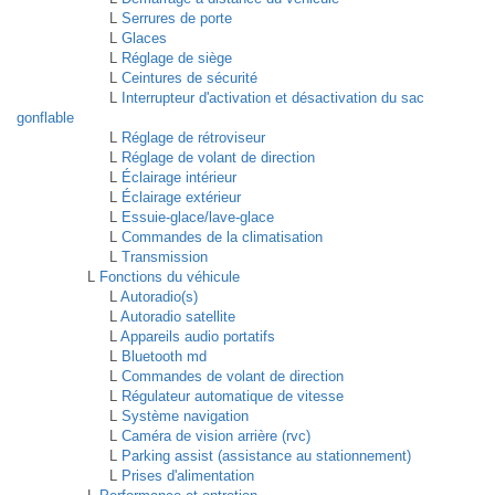
L
Serrures de porte
L
Glaces
L
Réglage de siège
L
Ceintures de sécurité
L
Interrupteur d'activation et désactivation du sac
gonflable
L
Réglage de rétroviseur
L
Réglage de volant de direction
L
Éclairage intérieur
L
Éclairage extérieur
L
Essuie-glace/lave-glace
L
Commandes de la climatisation
L
Transmission
L
Fonctions du véhicule
L
Autoradio(s)
L
Autoradio satellite
L
Appareils audio portatifs
L
Bluetooth md
L
Commandes de volant de direction
L
Régulateur automatique de vitesse
L
Système navigation
L
Caméra de vision arrière (rvc)
L
Parking assist (assistance au stationnement)
L
Prises d'alimentation