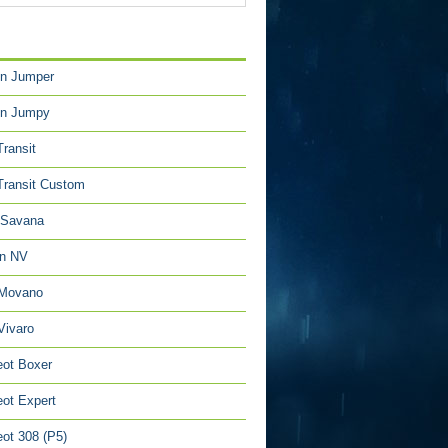
TÉGORIES
en Jumper
en Jumpy
Transit
Transit Custom
Savana
an NV
 Movano
Vivaro
ot Boxer
ot Expert
ot 308 (P5)