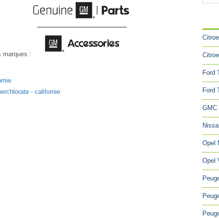
CA
Citro
es marques :
Citro
Ford 
ornie
Ford 
rchlorate - californie
GMC 
Niss
Opel
Opel 
Peuge
Peuge
Peuge