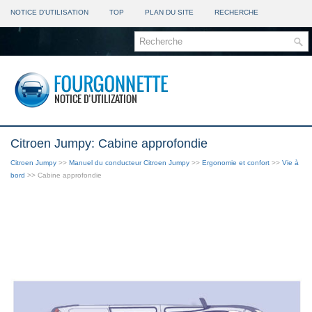
NOTICE D'UTILISATION
TOP
PLAN DU SITE
RECHERCHE
Citroen Jumpy: Cabine approfondie
Citroen Jumpy
>>
Manuel du conducteur Citroen Jumpy
>>
Ergonomie et confort
>>
Vie à
bord
>> Cabine approfondie