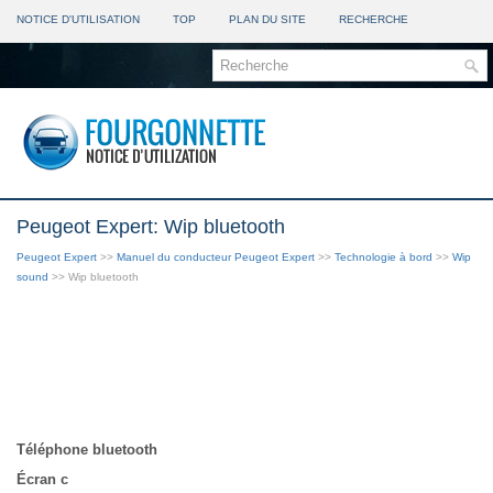
NOTICE D'UTILISATION
TOP
PLAN DU SITE
RECHERCHE
Peugeot Expert: Wip bluetooth
Peugeot Expert
>>
Manuel du conducteur Peugeot Expert
>>
Technologie à bord
>>
Wip
sound
>> Wip bluetooth
Téléphone bluetooth
Écran c