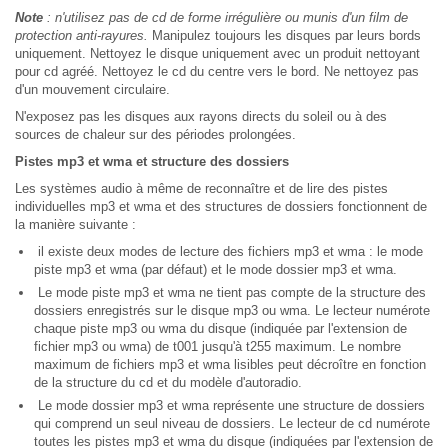
Note
: n'utilisez pas de cd de forme irrégulière ou munis d'un film de
protection anti-rayures.
Manipulez toujours les disques par leurs bords
uniquement. Nettoyez le disque uniquement avec un produit nettoyant
pour cd agréé. Nettoyez le cd du centre vers le bord. Ne nettoyez pas
d'un mouvement circulaire.
N'exposez pas les disques aux rayons directs du soleil ou à des
sources de chaleur sur des périodes prolongées.
Pistes mp3 et wma et structure des dossiers
Les systèmes audio à même de reconnaître et de lire des pistes
individuelles mp3 et wma et des structures de dossiers fonctionnent de
la manière suivante :
il existe deux modes de lecture des fichiers mp3 et wma : le mode
piste mp3 et wma (par défaut) et le mode dossier mp3 et wma.
Le mode piste mp3 et wma ne tient pas compte de la structure des
dossiers enregistrés sur le disque mp3 ou wma. Le lecteur numérote
chaque piste mp3 ou wma du disque (indiquée par l'extension de
fichier mp3 ou wma) de t001 jusqu'à t255 maximum. Le nombre
maximum de fichiers mp3 et wma lisibles peut décroître en fonction
de la structure du cd et du modèle d'autoradio.
Le mode dossier mp3 et wma représente une structure de dossiers
qui comprend un seul niveau de dossiers. Le lecteur de cd numérote
toutes les pistes mp3 et wma du disque (indiquées par l'extension de