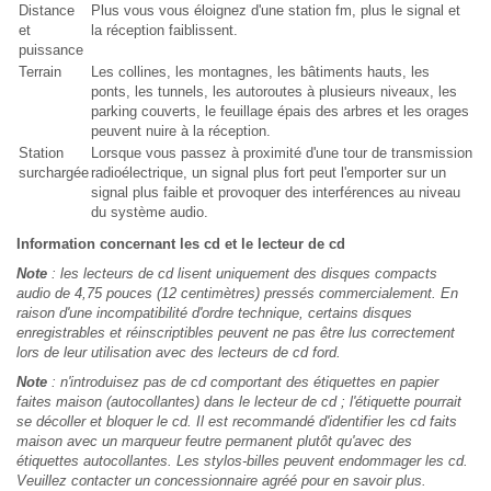
Distance
Plus vous vous éloignez d'une station fm, plus le signal et
et
la réception faiblissent.
puissance
Terrain
Les collines, les montagnes, les bâtiments hauts, les
ponts, les tunnels, les autoroutes à plusieurs niveaux, les
parking couverts, le feuillage épais des arbres et les orages
peuvent nuire à la réception.
Station
Lorsque vous passez à proximité d'une tour de transmission
surchargée
radioélectrique, un signal plus fort peut l'emporter sur un
signal plus faible et provoquer des interférences au niveau
du système audio.
Information concernant les cd et le lecteur de cd
Note
: les lecteurs de cd lisent uniquement des disques compacts
audio de 4,75 pouces (12 centimètres) pressés commercialement. En
raison d'une incompatibilité d'ordre technique, certains disques
enregistrables et réinscriptibles peuvent ne pas être lus correctement
lors de leur utilisation avec des lecteurs de cd ford.
Note
: n'introduisez pas de cd comportant des étiquettes en papier
faites maison (autocollantes) dans le lecteur de cd ; l'étiquette pourrait
se décoller et bloquer le cd. Il est recommandé d'identifier les cd faits
maison avec un marqueur feutre permanent plutôt qu'avec des
étiquettes autocollantes. Les stylos-billes peuvent endommager les cd.
Veuillez contacter un concessionnaire agréé pour en savoir plus.