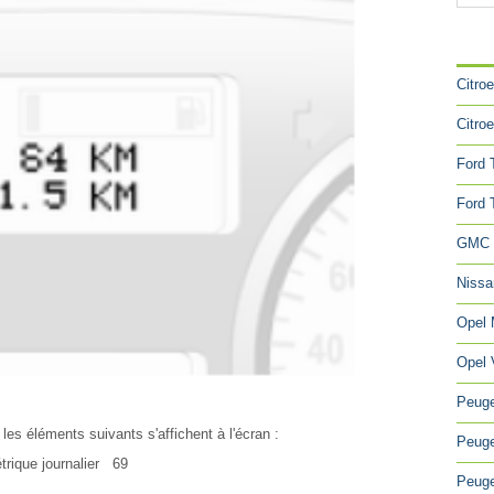
CA
Citro
Citro
Ford 
Ford 
GMC 
Niss
Opel
Opel 
Peuge
 les éléments suivants s'affichent à l'écran :
Peuge
trique journalier 69
Peuge