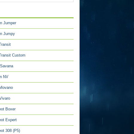
TÉGORIES
en Jumper
en Jumpy
Transit
Transit Custom
Savana
an NV
 Movano
Vivaro
ot Boxer
ot Expert
ot 308 (P5)