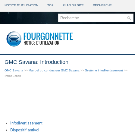
NOTICE D'UTILISATION
TOP
PLAN DU SITE
RECHERCHE
GMC Savana: Introduction
GMC Savana
>>
Manuel du conducteur GMC Savana
>>
Système infodivertissement
>>
Introduction
Infodivertissement
Dispositif antivol