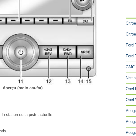
CA
Citro
Citro
Ford 
Ford 
GMC 
Niss
Aperçu (radio am-fm)
Opel
Opel 
Peuge
 la station ou la piste actuelle.
Peuge
oris.
Peuge