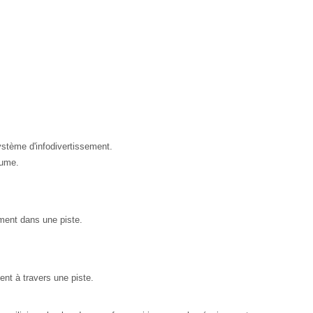
ystème d'infodivertissement.
lume.
ement dans une piste.
nt à travers une piste.