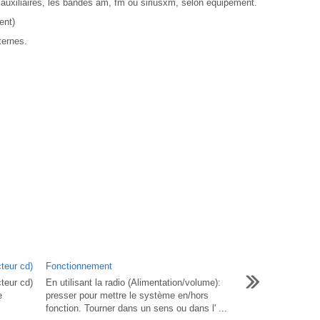
fs auxiliaires, les bandes am, fm ou siriusxm, selon équipement.
ent)
ternes.
teur cd)
Fonctionnement
teur cd)
En utilisant la radio (Alimentation/volume):
e
presser pour mettre le système en/hors
fonction. Tourner dans un sens ou dans l' ...