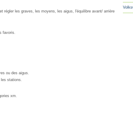
Volks
t régler les graves, les moyens, les aigus, l'équilibre avant/ arrière
 favoris.
ves ou des aigus.
les stations.
gories xm.