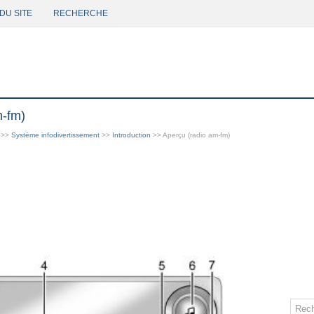
DU SITE
RECHERCHE
m-fm)
>>
Système infodivertissement
>>
Introduction
>> Aperçu (radio am-fm)