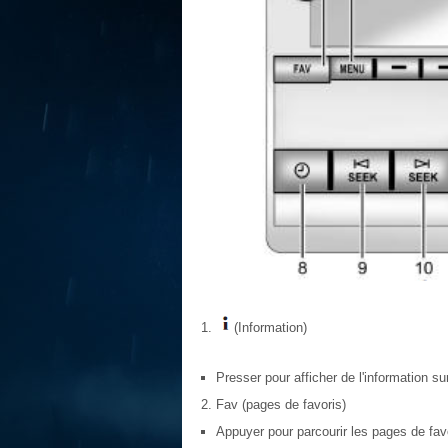
(Information)
Presser pour afficher de l'information sur
Fav (pages de favoris)
Appuyer pour parcourir les pages de fav