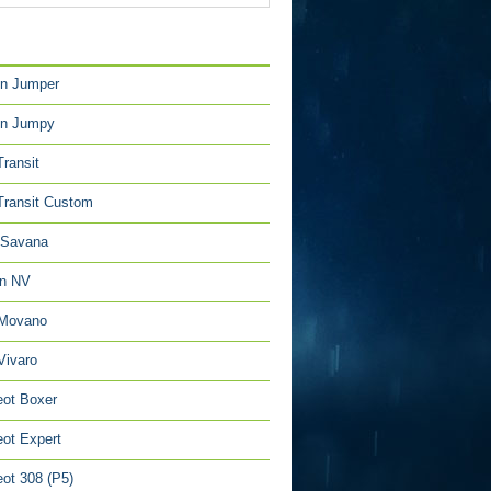
TÉGORIES
en Jumper
en Jumpy
Transit
Transit Custom
Savana
an NV
 Movano
Vivaro
ot Boxer
ot Expert
ot 308 (P5)