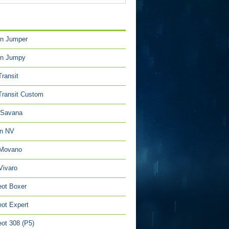
TÉGORIES
en Jumper
en Jumpy
Transit
Transit Custom
Savana
an NV
 Movano
Vivaro
ot Boxer
ot Expert
ot 308 (P5)