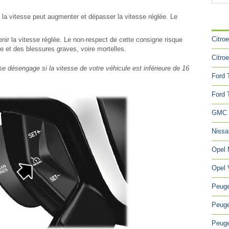
la vitesse peut augmenter et dépasser la vitesse réglée. Le
CA
Citro
nir la vitesse réglée. Le non-respect de cette consigne risque
le et des blessures graves, voire mortelles.
Citro
se désengage si la vitesse de votre véhicule est inférieure de 16
Ford 
Ford 
GMC 
Niss
Opel
Opel 
Peuge
Peuge
Peuge