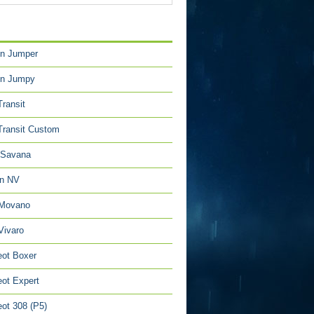
TÉGORIES
en Jumper
en Jumpy
Transit
Transit Custom
Savana
an NV
 Movano
Vivaro
ot Boxer
ot Expert
ot 308 (P5)