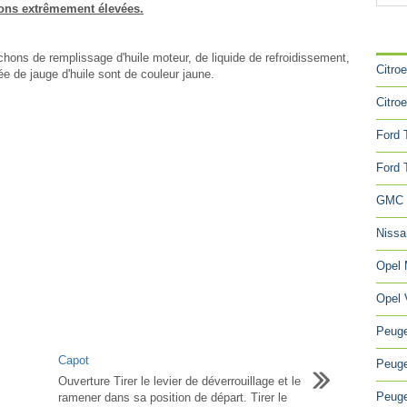
ons extrêmement élevées.
CA
uchons de remplissage d'huile moteur, de liquide de refroidissement,
Citro
ée de jauge d'huile sont de couleur jaune.
Citro
Ford 
Ford 
GMC 
Niss
Opel
Opel 
Peuge
Capot
Peuge
Ouverture Tirer le levier de déverrouillage et le
Peuge
ramener dans sa position de départ. Tirer le