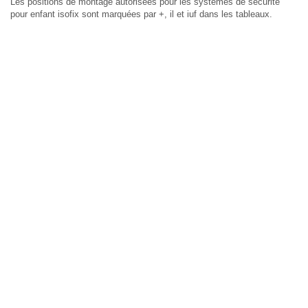
Les positions de montage autorisées pour les systèmes de sécurité
pour enfant isofix sont marquées par +, il et iuf dans les tableaux.