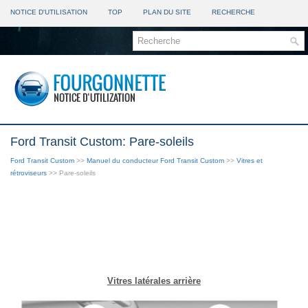
NOTICE D'UTILISATION
TOP
PLAN DU SITE
RECHERCHE
Ford Transit Custom: Pare-soleils
Ford Transit Custom
>>
Manuel du conducteur Ford Transit Custom
>>
Vitres et
rétroviseurs
>> Pare-soleils
Vitres latérales arrière