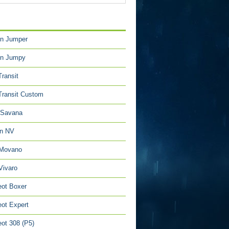
TÉGORIES
en Jumper
en Jumpy
Transit
Transit Custom
Savana
an NV
 Movano
Vivaro
ot Boxer
ot Expert
ot 308 (P5)