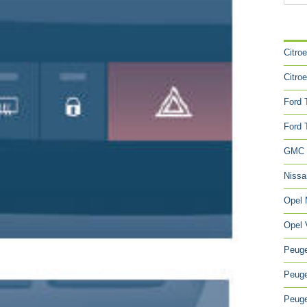
CA
Citro
Citro
Ford 
Ford 
GMC 
Niss
Opel
Opel 
Peuge
Peuge
Peuge