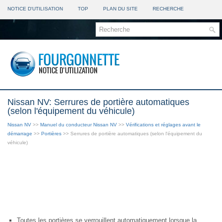
NOTICE D'UTILISATION
TOP
PLAN DU SITE
RECHERCHE
Nissan NV: Serrures de portière automatiques
(selon l'équipement du véhicule)
Nissan NV
>>
Manuel du conducteur Nissan NV
>>
Vérifications et réglages avant le
démarrage
>>
Portières
>> Serrures de portière automatiques (selon l'équipement du
véhicule)
Toutes les portières se verrouillent automatiquement lorsque la