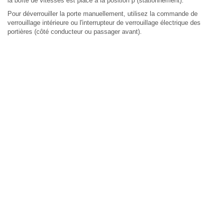
la boîte de vitesses est placé à la position p (stationnement).
Pour déverrouiller la porte manuellement, utilisez la commande de
verrouillage intérieure ou l'interrupteur de verrouillage électrique des
portières (côté conducteur ou passager avant).