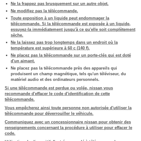
Ne la frappez pas brusquement sur un autre objet.
Ne modifiez pas la télécommande.
Toute exposition à un liquide peut endommager la
télécommande. Si la télécommande est exposée à un liquide,
essuyez-la immédiatement jusqu'à ce qu'elle soit complètement
sèche.
Ne la laissez pas trop longtemps dans un endroit où la
température est supérieure à 60 c (140 f).
Ne placez pas la télécommande sur un porte-clés qui est doté
d'un aimant.
Ne placez pas la télécommande près des appareils qui
produisent un champ magnétique, tels qu'un téléviseur, du
matériel audio et des ordinateurs personnels.
Si une télécommande est perdue ou volée, nissan vous
recommande d'effacer le code d'identification de cette
télécommande.
Vous empêcherez ainsi toute personne non autorisée d'utiliser la
télécommande pour déverrouiller le véhicule.
Communiquez avec un concessionnaire nissan pour obtenir des
renseignements concernant la procédure à utiliser pour effacer le
code.