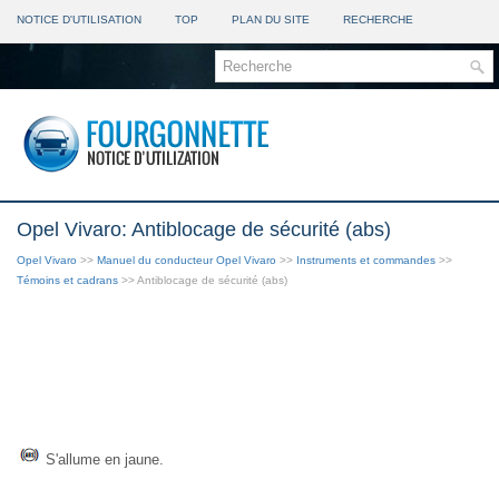
NOTICE D'UTILISATION
TOP
PLAN DU SITE
RECHERCHE
Opel Vivaro: Antiblocage de sécurité (abs)
Opel Vivaro
>>
Manuel du conducteur Opel Vivaro
>>
Instruments et commandes
>>
Témoins et cadrans
>> Antiblocage de sécurité (abs)
S'allume en jaune.