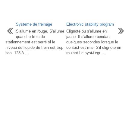
Système de freinage
Electronic stability program
S'allume en rouge. S'allume
Clignote ou s'allume en
quand le frein de
jaune. Il s'allume pendant
stationnement est serré si le
quelques secondes lorsque le
niveau de liquide de frein est trop
contact est mis. S'il clignote en
bas 128 A ...
roulant Le syst&egr ...