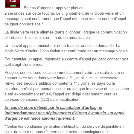
En cas d'urgence, appuyer plus de
2 secondes sur cette touche. Le clignotement de la diode verte et un
message vocal confi rment que l'appel est lancé vers le centre d'appel
peugeot connect sos * .
La diode verte reste allumée (sans clignoter) lorsque la communication
est établie. Elle s'éteint en fi n de communication.
Un nouvel appui immédiat sur cette touche, annule la demande. La
diode Verte s'éteint. L'annulation est confi rmée par un message vocale.
Pour annuler un appel, répondez au centre d'appel peugeot connect sos
qu'il s'agit d'une erreur.
Peugeot connect sos localise immédiatement votre véhicule, entre en
contact avec vous dans votre langue ** , et ollicite - si nécessaire -
l'envoi des secours publics compétents ** . Dans les pays où la
plateforme n'est pas opérationnelle, ou lorsque le service de localisation
a été expressément refusé, l'appel est dirigé directement vers les
services de secours (112) sans localisation.
En cas de choc détecté par le calculateur d'airbag, et
indépendamment des déploiements d'airbag éventuels, un appel
d'urgence est lancé automatiquement.
* Selon les conditions générales d'utilisation du service disponible en
point de vente et sous réserve des limites technologiques et