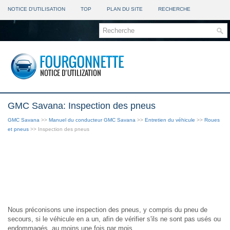
NOTICE D'UTILISATION
TOP
PLAN DU SITE
RECHERCHE
GMC Savana: Inspection des pneus
GMC Savana
>>
Manuel du conducteur GMC Savana
>>
Entretien du véhicule
>>
Roues
et pneus
>> Inspection des pneus
Nous préconisons une inspection des pneus, y compris du pneu de
secours, si le véhicule en a un, afin de vérifier s'ils ne sont pas usés ou
endommagés, au moins une fois par mois.