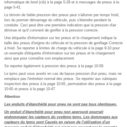
informatique de bord (cib) à la page 5-28 et à messages de pneus à la
page 5-41.
Le témoin de faible pression des pneus peut s'allumer par temps froid,
lors du premier démarrage du véhicule, puis s'éteindre pendant la
conduite. Ceci peut être une première indication que la pression d'air
diminue et qu'il convient de gonfler à la pression correcte.
Une étiquette d'information sur les pneus et le chargement indique la
taille des pneus d'origine du véhicule et la pression de gonflage Correcte
à froid. Se reporter à limites de charge du véhicule à la page 9-10 pour
un exemple d'étiquette d'information sur les pneus et le chargement
ainsi que pour connaître son emplacement.
Se reporter également à pression des pneus à la page 10-58.
Le tpms peut vous avertir en cas de basse pression d'un pneu, mais ne
remplace pas l'entretien normal des pneus. Se reporter aux rubriques
inspection des pneus à la page 10-65, permutation des pneus à la page
10-65 et pneus à la page 10-47.
Attention
Les enduits d'étanchéité pour pneu ne sont pas tous identiques.
Un enduit d'étanchéité pour pneu non approuvé pourrait
endommager les capteurs du système tpms. Les dommages aux
capteurs du tpms sont Causés en raison de l'utilisation d'un