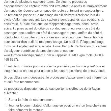
d'un ou de plusieurs capteurs tpms. De plus, le processus
d'appariement de capteur tpms doit être effectué après le remplacement
d'un pneu de réserve par un pneu de route contenant un capteur tpms.
Le témoin de panne et le message du cib doivent s'éteindre lors du
cycle d'allumage suivant. Les capteurs sont appariés aux positions de
pneu/roue, à l'aide d'un outil de réapprentissage tpms, dans l'ordre
suivant : pneu avant du côté du conducteur, pneu avant du côté du
passager, pneu arrière du côté du passager et pneu arrière du côté du
conducteur. Consulter votre concessionnaire pour une intervention ou
pour l'achat d'un outil de réapprentissage. Un outil de Réapprentissage
tpms peut également être acheté. Consulter outil d'activation du capteur
d'analyseur-contrôleur de pression des pneus sur
www.Gmtoolsandequipment.Com ou appeler le 1-800-gm tools (1-800-
468-6657).
Il faut deux minutes pour associer la première position de pneu/roue et
cinq minutes en tout pour associer les quatre positions de pneus/roues.
Si ces délais sont dépassés, le processus d'appariement est interrompu
et doit être recommencé.
Le processus d'appariement de capteur tpms s'effectue de la façon
suivante :
Serrer le frein de stationnement.
Tourner le commutateur d'allumage en position on/run (marche) sans
faire démarrer le moteur.