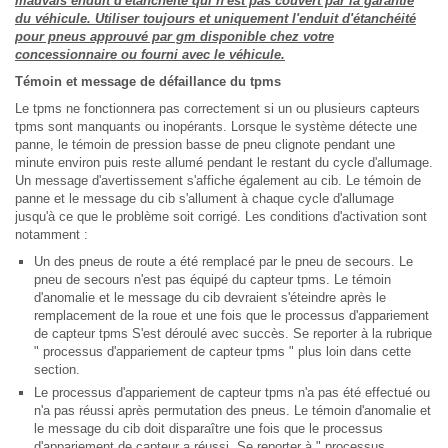
mauvais enduit d'étanchéité qui n'est pas couvert par la garantie
du véhicule. Utiliser toujours et uniquement l'enduit d'étanchéité
pour pneus approuvé par gm disponible chez votre
concessionnaire ou fourni avec le véhicule.
Témoin et message de défaillance du tpms
Le tpms ne fonctionnera pas correctement si un ou plusieurs capteurs
tpms sont manquants ou inopérants. Lorsque le système détecte une
panne, le témoin de pression basse de pneu clignote pendant une
minute environ puis reste allumé pendant le restant du cycle d'allumage.
Un message d'avertissement s'affiche également au cib. Le témoin de
panne et le message du cib s'allument à chaque cycle d'allumage
jusqu'à ce que le problème soit corrigé. Les conditions d'activation sont
notamment :
Un des pneus de route a été remplacé par le pneu de secours. Le
pneu de secours n'est pas équipé du capteur tpms. Le témoin
d'anomalie et le message du cib devraient s'éteindre après le
remplacement de la roue et une fois que le processus d'appariement
de capteur tpms S'est déroulé avec succès. Se reporter à la rubrique
" processus d'appariement de capteur tpms " plus loin dans cette
section.
Le processus d'appariement de capteur tpms n'a pas été effectué ou
n'a pas réussi après permutation des pneus. Le témoin d'anomalie et
le message du cib doit disparaître une fois que le processus
d'appariement de capteur a réussi. Se reporter à " processus