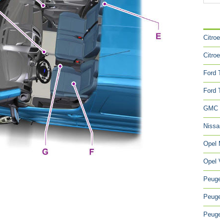
CA
Citro
Citro
Ford 
Ford 
GMC 
Niss
Opel
Opel 
Peuge
Peuge
Peuge