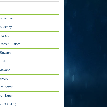
TÉGORIES
en Jumper
en Jumpy
Transit
Transit Custom
Savana
an NV
 Movano
Vivaro
ot Boxer
ot Expert
ot 308 (P5)