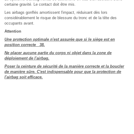
certaine gravité. Le contact doit être mis.
Les airbags gonflés amortissent l'impact, réduisant dès lors
considérablement le risque de blessure du tronc et de la tête des
occupants avant.
Attention
Une protection optimale n'est assurée que si le siège est en
position correcte 38.
Ne placer aucune partie du corps ni objet dans la zone de
déploiement de l'airbag.
Poser la ceinture de sécurité de la manière correcte et la boucler
de manière sûre. C'est indispensable pour que la protection de
l'airbag soit efficace.