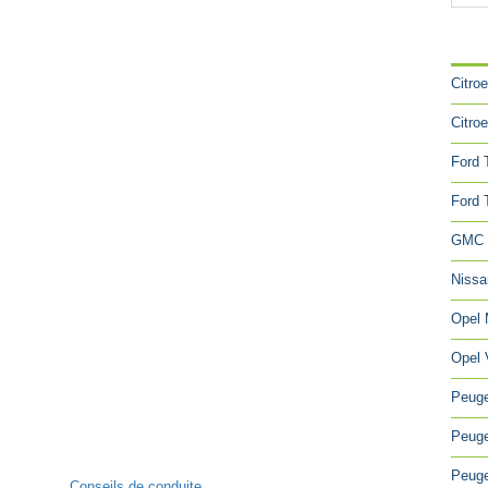
CA
Citro
Citro
Ford 
Ford 
GMC 
Niss
Opel
Opel 
Peuge
Peuge
Peuge
Conseils de conduite