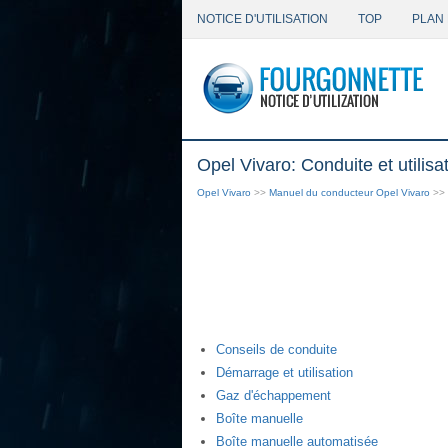
NOTICE D'UTILISATION
TOP
PLAN 
Opel Vivaro: Conduite et utilisa
Opel Vivaro
>>
Manuel du conducteur Opel Vivaro
>> 
Conseils de conduite
Démarrage et utilisation
Gaz d'échappement
Boîte manuelle
Boîte manuelle automatisée