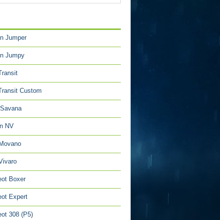
TÉGORIES
en Jumper
en Jumpy
Transit
Transit Custom
Savana
an NV
 Movano
Vivaro
ot Boxer
ot Expert
ot 308 (P5)