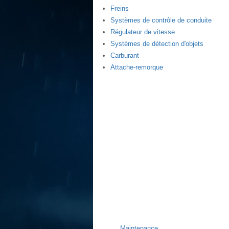
Freins
Systèmes de contrôle de conduite
Régulateur de vitesse
Systèmes de détection d'objets
Carburant
Attache-remorque
Maintenance