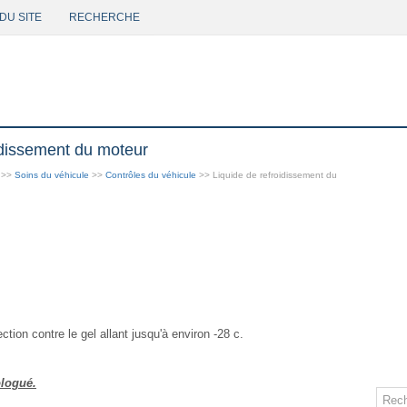
DU SITE
RECHERCHE
idissement du moteur
>>
Soins du véhicule
>>
Contrôles du véhicule
>> Liquide de refroidissement du
ction contre le gel allant jusqu'à environ -28 c.
ologué.