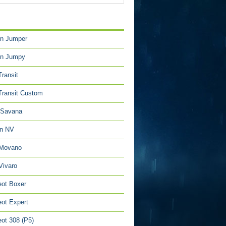
TÉGORIES
en Jumper
en Jumpy
Transit
Transit Custom
Savana
an NV
 Movano
Vivaro
ot Boxer
ot Expert
ot 308 (P5)