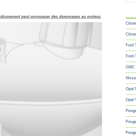
CA
froidissement peut provoquer des dommages au moteur.
Citro
Citro
Ford 
Ford 
GMC 
Niss
Opel
Opel 
Peuge
Peuge
Peuge