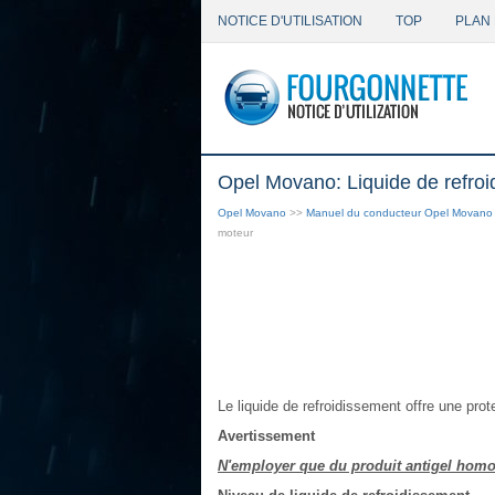
NOTICE D'UTILISATION
TOP
PLAN 
Opel Movano: Liquide de refro
Opel Movano
>>
Manuel du conducteur Opel Movano
moteur
Le liquide de refroidissement offre une prote
Avertissement
N'employer que du produit antigel hom