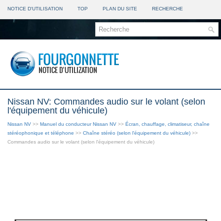
NOTICE D'UTILISATION
TOP
PLAN DU SITE
RECHERCHE
Nissan NV: Commandes audio sur le volant (selon
l'équipement du véhicule)
Nissan NV
>>
Manuel du conducteur Nissan NV
>>
Écran, chauffage, climatiseur, chaîne
stéréophonique et téléphone
>>
Chaîne stéréo (selon l'équipement du véhicule)
>>
Commandes audio sur le volant (selon l'équipement du véhicule)