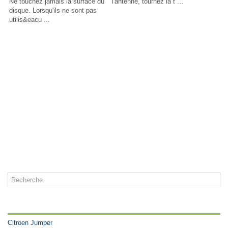
Ne touchez jamais la surface du
l'antenne, tournez la t ...
disque. Lorsqu'ils ne sont pas
utilis&eacu ...
CATÉGORIES
Citroen Jumper