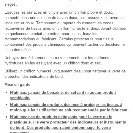
sièges.
Essuyez les surfaces en vinyle avec un chiffon propre et doux,
humecté dans une solution de savon doux, puis essuyez-les avec un
linge sec et doux. Tamponnez ou tapotez doucement les zones
recouvertes de tissus avec un chiffon humecté et doux. Avant d'utiliser
un quelconque produit protecteur pour tissus, lisez les
recommandations du fabricant. Certains protecteurs pour tissus
contiennent des produits chimiques qui peuvent tacher ou décolorer le
tissu des sièges.
Nettoyez immédiatement les renversements sur les surfaces
hydrofuges en les essuyant avec un chiffon doux et sec.
Utilisez un chiffon humecté uniquement d'eau pour nettoyer le verre de
protection des indicateurs de bord.
Mise en garde
N'utilisez jamais de benzène, de solvant ni aucun produit
semblable.
N'utilisez jamais de produits destinés à protéger les tissus, à
moins que leur utilisation ne soit recommandée par le fabricant.
N'utilisez pas de produits nettoyants pour le verre ou le
plastique sur le verre protecteur des indicateurs et instruments
de bord. Ces produits pourraient endommager le verre
protecteur.