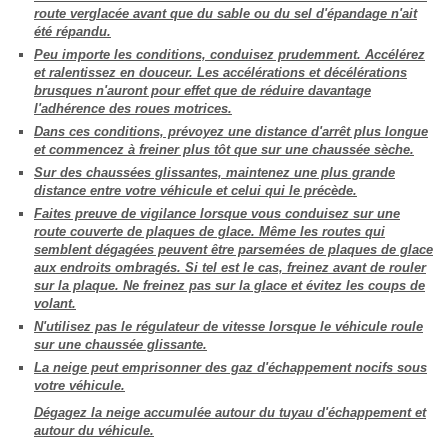
route verglacée avant que du sable ou du sel d'épandage n'ait
été répandu.
Peu importe les conditions, conduisez prudemment. Accélérez
et ralentissez en douceur. Les accélérations et décélérations
brusques n'auront pour effet que de réduire davantage
l'adhérence des roues motrices.
Dans ces conditions, prévoyez une distance d'arrêt plus longue
et commencez à freiner plus tôt que sur une chaussée sèche.
Sur des chaussées glissantes, maintenez une plus grande
distance entre votre véhicule et celui qui le précède.
Faites preuve de vigilance lorsque vous conduisez sur une
route couverte de plaques de glace. Même les routes qui
semblent dégagées peuvent être parsemées de plaques de glace
aux endroits ombragés. Si tel est le cas, freinez avant de rouler
sur la plaque. Ne freinez pas sur la glace et évitez les coups de
volant.
N'utilisez pas le régulateur de vitesse lorsque le véhicule roule
sur une chaussée glissante.
La neige peut emprisonner des gaz d'échappement nocifs sous
votre véhicule.
Dégagez la neige accumulée autour du tuyau d'échappement et
autour du véhicule.