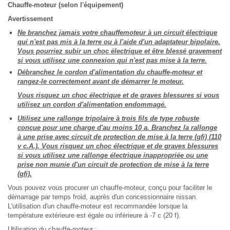
Chauffe-moteur (selon l'équipement)
Avertissement
Ne branchez jamais votre chauffemoteur à un circuit électrique
qui n'est pas mis à la terre ou à l'aide d'un adaptateur bipolaire.
Vous pourriez subir un choc électrique et être blessé gravement
si vous utilisez une connexion qui n'est pas mise à la terre.
Débranchez le cordon d'alimentation du chauffe-moteur et
rangez-le correctement avant de démarrer le moteur.
Vous risquez un choc électrique et de graves blessures si vous
utilisez un cordon d'alimentation endommagé.
Utilisez une rallonge tripolaire à trois fils de type robuste
conçue pour une charge d'au moins 10 a. Branchez la rallonge
à une prise avec circuit de protection de mise à la terre (gfi) (110
v c.A.). Vous risquez un choc électrique et de graves blessures
si vous utilisez une rallonge électrique inappropriée ou une
prise non munie d'un circuit de protection de mise à la terre
(gfi).
Vous pouvez vous procurer un chauffe-moteur, conçu pour faciliter le
démarrage par temps froid, auprès d'un concessionnaire nissan.
L'utilisation d'un chauffe-moteur est recommandée lorsque la
température extérieure est égale ou inférieure à -7 c (20 f).
Utilisation du chauffe-moteur :