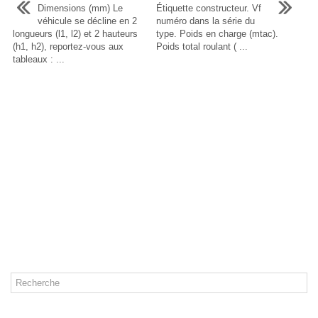
Dimensions (mm) Le
Étiquette constructeur. Vf
véhicule se décline en 2
numéro dans la série du
longueurs (l1, l2) et 2 hauteurs
type. Poids en charge (mtac).
(h1, h2), reportez-vous aux
Poids total roulant ( ...
tableaux : ...
CATÉGORIES