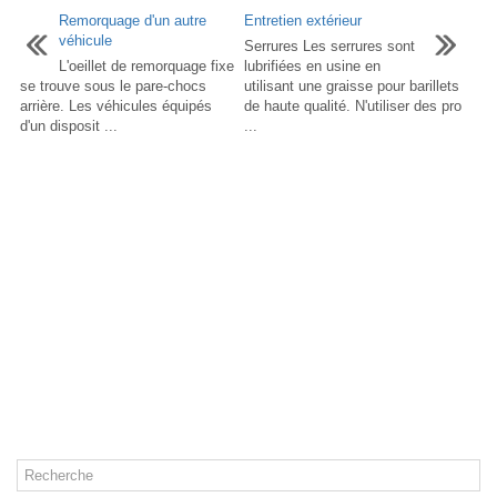
Remorquage d'un autre
Entretien extérieur
véhicule
Serrures Les serrures sont
L'oeillet de remorquage fixe
lubrifiées en usine en
se trouve sous le pare-chocs
utilisant une graisse pour barillets
arrière. Les véhicules équipés
de haute qualité. N'utiliser des pro
d'un disposit ...
...