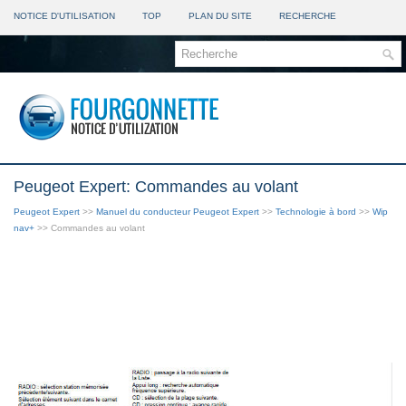
NOTICE D'UTILISATION
TOP
PLAN DU SITE
RECHERCHE
Peugeot Expert: Commandes au volant
Peugeot Expert
>>
Manuel du conducteur Peugeot Expert
>>
Technologie à bord
>>
Wip
nav+
>> Commandes au volant