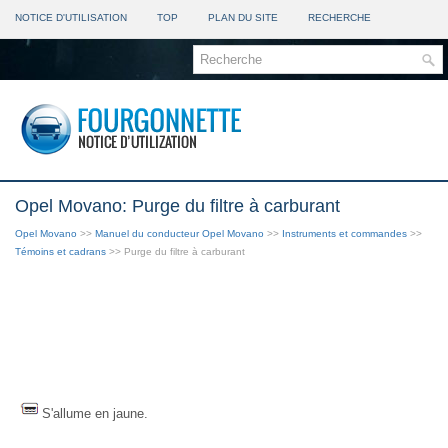
NOTICE D'UTILISATION
TOP
PLAN DU SITE
RECHERCHE
Opel Movano: Purge du filtre à carburant
Opel Movano
>>
Manuel du conducteur Opel Movano
>>
Instruments et commandes
>>
Témoins et cadrans
>> Purge du filtre à carburant
S'allume en jaune.