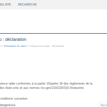
DU SITE
RECHERCHE
: déclaration
>>
Information du client
>> Fréquences radio : déclaration
ence radio conformes à la partie 15/partie 18 des règlements de la
s états-unis et aux normes rss-gen/210/220/310 d'industrie
onditions suivantes :
 dangereuse.