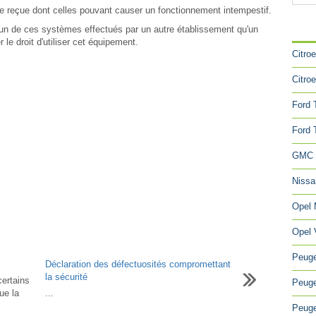
nce reçue dont celles pouvant causer un fonctionnement intempestif.
CA
un de ces systèmes effectués par un autre établissement qu'un
 le droit d'utiliser cet équipement.
Citro
Citro
Ford 
Ford 
GMC 
Niss
Opel
Opel 
Peuge
Déclaration des défectuosités compromettant
la sécurité
certains
Peuge
ue la
...
Peuge