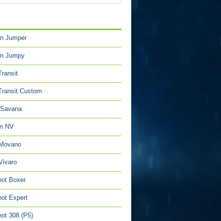
TÉGORIES
en Jumper
en Jumpy
Transit
Transit Custom
Savana
an NV
 Movano
Vivaro
ot Boxer
ot Expert
ot 308 (P5)