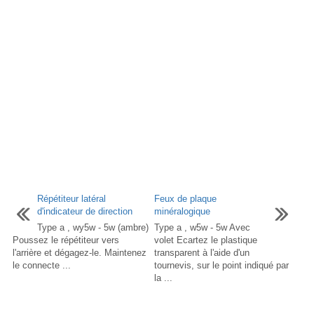
Répétiteur latéral
Feux de plaque
d'indicateur de direction
minéralogique
Type a , wy5w - 5w (ambre)
Type a , w5w - 5w Avec
Poussez le répétiteur vers
volet Ecartez le plastique
l'arrière et dégagez-le. Maintenez
transparent à l'aide d'un
le connecte ...
tournevis, sur le point indiqué par
la ...