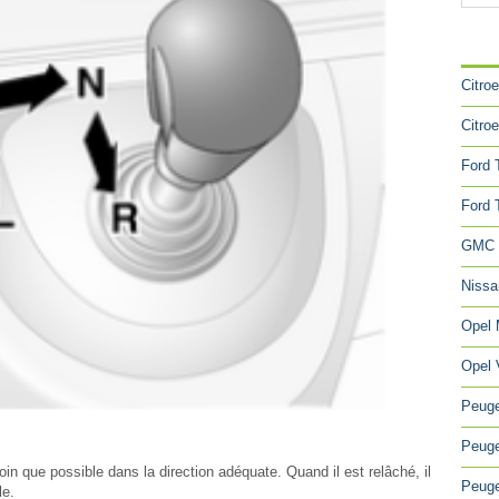
CA
Citro
Citro
Ford 
Ford 
GMC 
Niss
Opel
Opel 
Peuge
Peuge
loin que possible dans la direction adéquate. Quand il est relâché, il
Peuge
le.