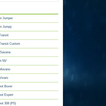
TÉGORIES
en Jumper
en Jumpy
Transit
Transit Custom
Savana
an NV
 Movano
Vivaro
ot Boxer
ot Expert
ot 308 (P5)