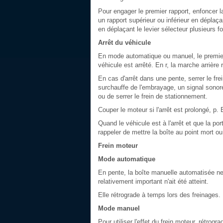
Pour engager le premier rapport, enfoncer la
un rapport supérieur ou inférieur en déplaça
en déplaçant le levier sélecteur plusieurs foi
Arrêt du véhicule
En mode automatique ou manuel, le premier 
véhicule est arrêté. En r, la marche arrière
En cas d'arrêt dans une pente, serrer le fre
surchauffe de l'embrayage, un signal sonore 
ou de serrer le frein de stationnement.
Couper le moteur si l'arrêt est prolongé, p.
Quand le véhicule est à l'arrêt et que la po
rappeler de mettre la boîte au point mort ou
Frein moteur
Mode automatique
En pente, la boîte manuelle automatisée n
relativement important n'ait été atteint.
Elle rétrograde à temps lors des freinages.
Mode manuel
Pour utiliser l'effet du frein moteur, rétro