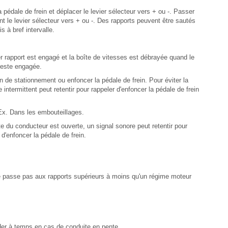
 pédale de frein et déplacer le levier sélecteur vers + ou -. Passer
nt le levier sélecteur vers + ou -. Des rapports peuvent être sautés
s à bref intervalle.
rapport est engagé et la boîte de vitesses est débrayée quand le
 reste engagée.
in de stationnement ou enfoncer la pédale de frein. Pour éviter la
intermittent peut retentir pour rappeler d'enfoncer la pédale de frein
 Ex. Dans les embouteillages.
rte du conducteur est ouverte, un signal sonore peut retentir pour
 d'enfoncer la pédale de frein.
e passe pas aux rapports supérieurs à moins qu'un régime moteur
grader à temps en cas de conduite en pente.