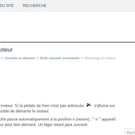
DU SITE
RECHERCHE
oteur
>>
Conduite et utilisation
>>
Boîte manuelle automatisée
>> Démarrage du moteur
 moteur. Si la pédale de frein n'est pas enfoncée,
s'allume sur
ossible de démarrer le moteur.
oîte passe automatiquement à la position n (neutre) ; " n " apparaît
eur peut être démarré. Un léger retard peut survenir.