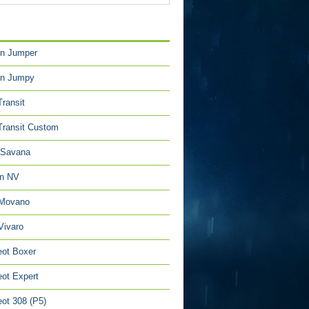
TÉGORIES
en Jumper
en Jumpy
Transit
Transit Custom
Savana
an NV
 Movano
Vivaro
ot Boxer
ot Expert
ot 308 (P5)