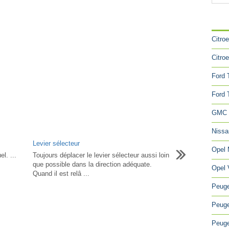
CA
Citro
Citro
Ford 
Ford 
GMC 
Niss
Levier sélecteur
Opel
l. ...
Toujours déplacer le levier sélecteur aussi loin
que possible dans la direction adéquate.
Opel 
Quand il est relâ ...
Peuge
Peuge
Peuge