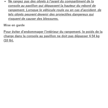
Ne rangez pas des objets à l'avant du compartiment de la
console au pavillon qui dépassent la hauteur du rebord de
rangement. Lorsque le véhicule roule ou en cas d'accident, de
tels objets peuvent devenir des projectiles dangereux qui
risquent de causer des blessures.
Mise en garde
Pour éviter d'endommager l'intérieur du rangement, le poids de la
charge dans la console au pavillon ne doit pas dépasser 4,54 kg
(10 lb).