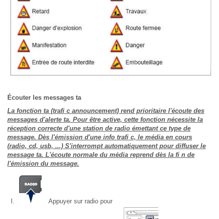
Écouter les messages ta
La fonction ta (trafi c announcement) rend prioritaire l'écoute des
messages d'alerte ta. Pour être active, cette fonction nécessite la
réception correcte d'une station de radio émettant ce type de
message. Dès l'émission d'une info trafi c, le média en cours
(radio, cd, usb, ...) S'interrompt automatiquement pour diffuser le
message ta. L'écoute normale du média reprend dès la fi n de
l'émission du message.
Appuyer sur radio pour