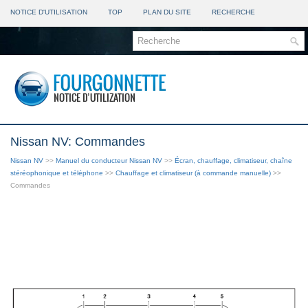
NOTICE D'UTILISATION
TOP
PLAN DU SITE
RECHERCHE
Nissan NV: Commandes
Nissan NV
>>
Manuel du conducteur Nissan NV
>>
Écran, chauffage, climatiseur, chaîne
stéréophonique et téléphone
>>
Chauffage et climatiseur (à commande manuelle)
>>
Commandes