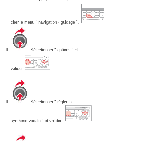
cher le menu " navigation - guidage ".
Sélectionner " options " et
valider.
Sélectionner " régler la
synthèse vocale " et valider.