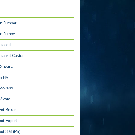
TÉGORIES
en Jumper
en Jumpy
Transit
Transit Custom
Savana
an NV
 Movano
Vivaro
ot Boxer
ot Expert
ot 308 (P5)