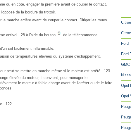
lane ou en côte, engager la première avant de couper le contact.
CA
l'opposé de la bordure du trottoir.
r la marche arrière avant de couper le contact. Diriger les roues
Citro
Citro
stème antivol 28 à l'aide du bouton
de la télécommande.
Ford 
d'un sol facilement inflammable.
Ford 
n raison de températures élevées du système d'échappement.
GMC 
oteur peut se mettre en marche même si le moteur est arrêté 123.
Niss
harge élevée du moteur, il convient, pour ménager le
ièvement le moteur à faible charge avant de l'arrêter ou de le faire
Opel
econdes.
Opel 
gée 122.
Peuge
Peuge
Peuge