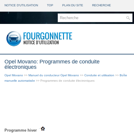
NOTICE D'UTILISATION
TOP
PLAN DU SITE
RECHERCHE
Opel Movano: Programmes de conduite
électroniques
Opel Movano
>>
Manuel du conducteur Opel Movano
>>
Conduite et utilisation
>>
Boîte
manuelle automatisée
>> Programmes de conduite électroniques
Programme hiver