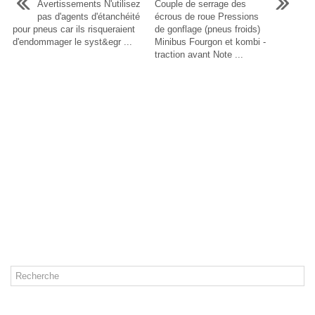
Avertissements N'utilisez
Couple de serrage des
pas d'agents d'étanchéité
écrous de roue Pressions
pour pneus car ils risqueraient
de gonflage (pneus froids)
d'endommager le syst&egr ...
Minibus Fourgon et kombi -
traction avant Note ...
CATÉGORIES