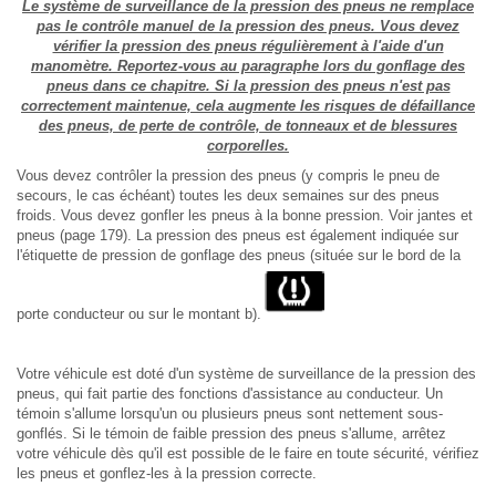
Le système de surveillance de la pression des pneus ne remplace
pas le contrôle manuel de la pression des pneus. Vous devez
vérifier la pression des pneus régulièrement à l'aide d'un
manomètre. Reportez-vous au paragraphe lors du gonflage des
pneus dans ce chapitre. Si la pression des pneus n'est pas
correctement maintenue, cela augmente les risques de défaillance
des pneus, de perte de contrôle, de tonneaux et de blessures
corporelles.
Vous devez contrôler la pression des pneus (y compris le pneu de
secours, le cas échéant) toutes les deux semaines sur des pneus
froids. Vous devez gonfler les pneus à la bonne pression. Voir jantes et
pneus (page 179). La pression des pneus est également indiquée sur
l'étiquette de pression de gonflage des pneus (située sur le bord de la
porte conducteur ou sur le montant b).
Votre véhicule est doté d'un système de surveillance de la pression des
pneus, qui fait partie des fonctions d'assistance au conducteur. Un
témoin s'allume lorsqu'un ou plusieurs pneus sont nettement sous-
gonflés. Si le témoin de faible pression des pneus s'allume, arrêtez
votre véhicule dès qu'il est possible de le faire en toute sécurité, vérifiez
les pneus et gonflez-les à la pression correcte.