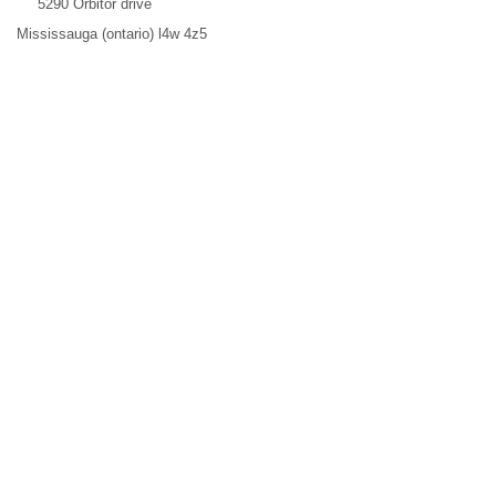
5290 Orbitor drive
Mississauga (ontario) l4w 4z5