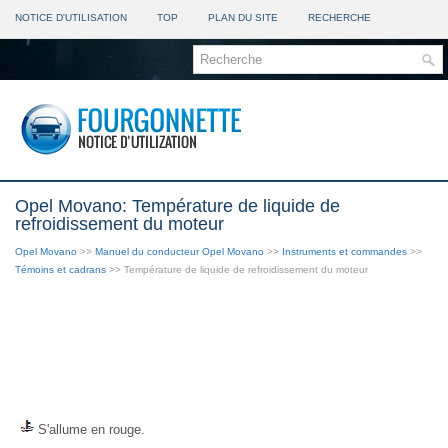
NOTICE D'UTILISATION
TOP
PLAN DU SITE
RECHERCHE
Opel Movano: Température de liquide de
refroidissement du moteur
Opel Movano
>>
Manuel du conducteur Opel Movano
>>
Instruments et commandes
>>
Témoins et cadrans
>> Température de liquide de refroidissement du moteur
S'allume en rouge.