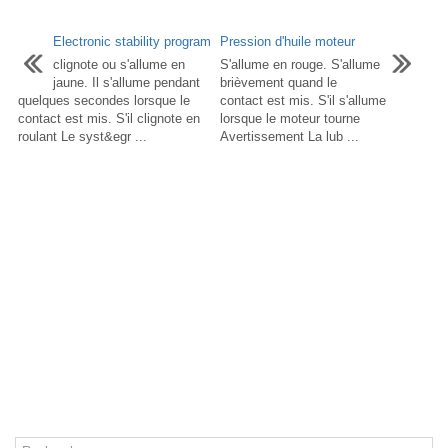
Electronic stability program
Pression d'huile moteur
clignote ou s'allume en
S'allume en rouge. S'allume
jaune. Il s'allume pendant
brièvement quand le
quelques secondes lorsque le
contact est mis. S'il s'allume
contact est mis. S'il clignote en
lorsque le moteur tourne
roulant Le syst&egr ...
Avertissement La lub ...