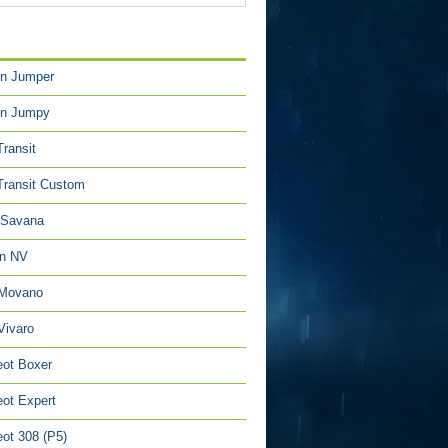
TÉGORIES
en Jumper
en Jumpy
Transit
Transit Custom
Savana
an NV
 Movano
Vivaro
ot Boxer
ot Expert
ot 308 (P5)