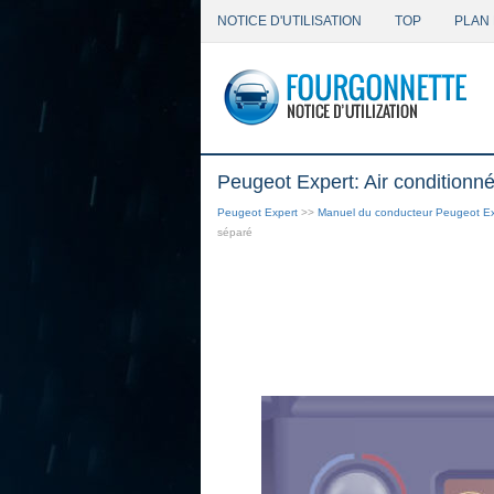
NOTICE D'UTILISATION
TOP
PLAN 
Peugeot Expert: Air conditionn
Peugeot Expert
>>
Manuel du conducteur Peugeot Ex
séparé