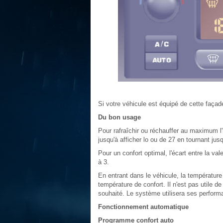
Si votre véhicule est équipé de cette façad
Du bon usage
Pour rafraîchir ou réchauffer au maximum l'
jusqu'à afficher lo ou de 27 en tournant jusq
Pour un confort optimal, l'écart entre la va
à 3.
En entrant dans le véhicule, la température 
température de confort. Il n'est pas utile de
souhaité. Le système utilisera ses performa
Fonctionnement automatique
Programme confort auto