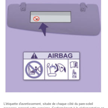
L'étiquette d'avertissement, située de chaque côté du pare-soleil