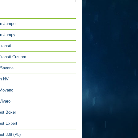
TÉGORIES
en Jumper
en Jumpy
Transit
Transit Custom
Savana
an NV
 Movano
Vivaro
ot Boxer
ot Expert
ot 308 (P5)