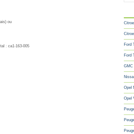
CA
ais) ou
Citro
Citro
Ford 
stal : ca1-163-005
Ford 
GMC 
Niss
Opel
Opel 
Peuge
Peuge
Peuge