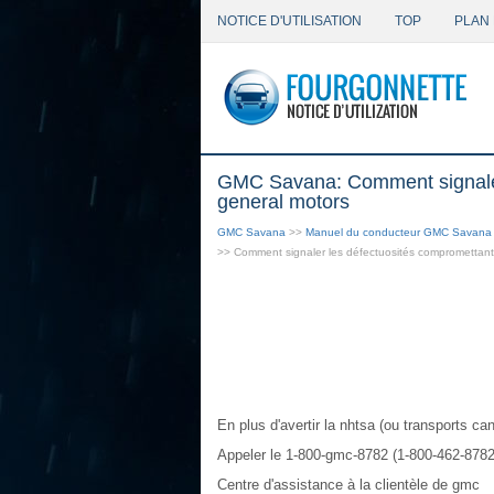
NOTICE D'UTILISATION
TOP
PLAN 
GMC Savana: Comment signaler 
general motors
GMC Savana
>>
Manuel du conducteur GMC Savana
>> Comment signaler les défectuosités compromettant 
En plus d'avertir la nhtsa (ou transports ca
Appeler le 1-800-gmc-8782 (1-800-462-8782)
Centre d'assistance à la clientèle de gmc