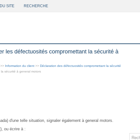
DU SITE
RECHERCHE
les défectuosités compromettant la sécurité à
>>
Information du client
>>
Déclaration des défectuosités compromettant la sécurité
la sécurité à general motors
nada) d'une telle situation, signaler également à general motors.
, ou écrire à :