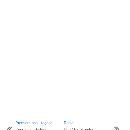
Premiers pas - façade
Radio
L'écran est de type
Dab (digital audio