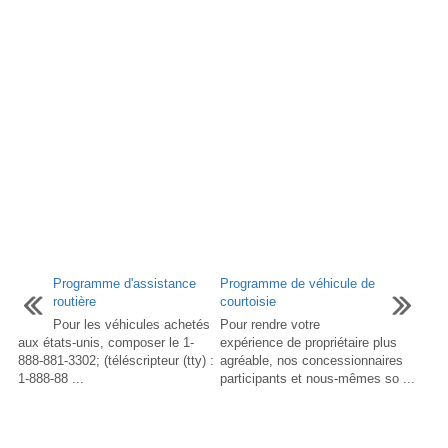
Programme d'assistance
Programme de véhicule de
routière
courtoisie
Pour les véhicules achetés
Pour rendre votre
aux états-unis, composer le 1-
expérience de propriétaire plus
888-881-3302; (téléscripteur (tty) :
agréable, nos concessionnaires
1-888-88 ...
participants et nous-mêmes so ...