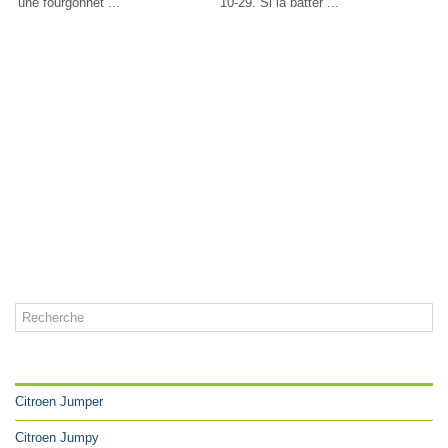
une fourgonnet ...
10-29. Si la batter ...
CATÉGORIES
Citroen Jumper
Citroen Jumpy