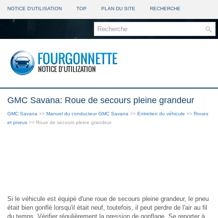
NOTICE D'UTILISATION
TOP
PLAN DU SITE
RECHERCHE
GMC Savana: Roue de secours pleine grandeur
GMC Savana
>>
Manuel du conducteur GMC Savana
>>
Entretien du véhicule
>>
Roues
et pneus
>> Roue de secours pleine grandeur
Si le véhicule est équipé d'une roue de secours pleine grandeur, le pneu
était bien gonflé lorsqu'il était neuf, toutefois, il peut perdre de l'air au fil
du temps. Vérifier régulièrement la pression de gonflage. Se reporter à