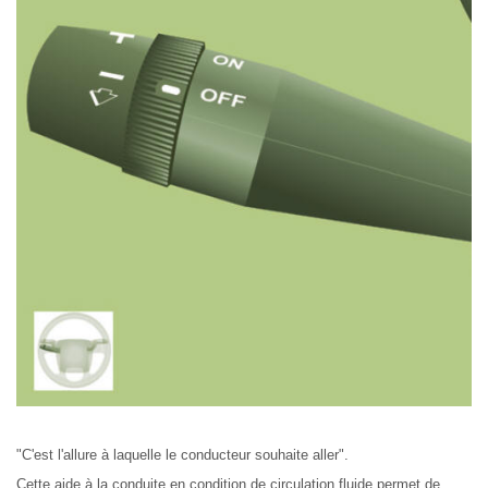
"C'est l'allure à laquelle le conducteur souhaite aller".
Cette aide à la conduite en condition de circulation fluide permet de